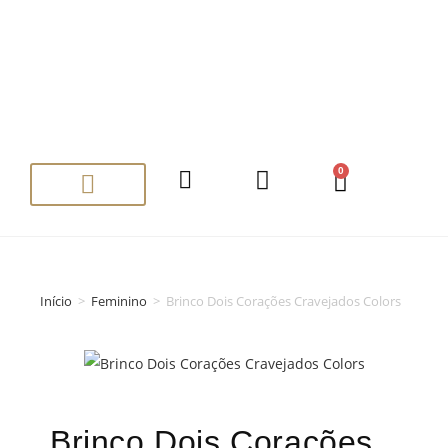
0
Seja um Revendedor
Início
>
Feminino
>
Brinco Dois Corações Cravejados Colors
Brinco Dois Corações